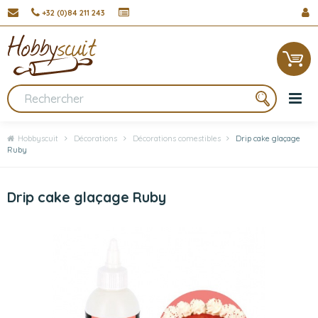
+32 (0)84 211 243
Hobbyscuit
Décorations
Décorations comestibles
Drip cake glaçage
Ruby
Drip cake glaçage Ruby