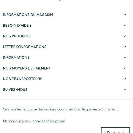
INFORMATIONS DU MAGASIN
BESOIN D'AIDE ?
NOS PRODUITS
LETTRE D'INFORMATIONS
INFORMATIONS
NOS MOYENS DE PAIEMENT
NOS TRANSPORTEURS
SUIVEZ-NOUS
Hobbyscuit | N° d'entreprise : 0429.356.147
Ce site internet utilise des cookies pour améliorer l'expérience utilisateur.
Mentions légales & Contact
|
Conditions générales
Ce site internet utilise des cookies pour améliorer l'expérience utilisateur.
Mentions légales
-
Cookies et vie privée
Conditions d'utilisation du site web et protection des données personnelles
© Copyright 2026 -
E-net Business
, accélérateur d'e-commerce pour
J'accepte