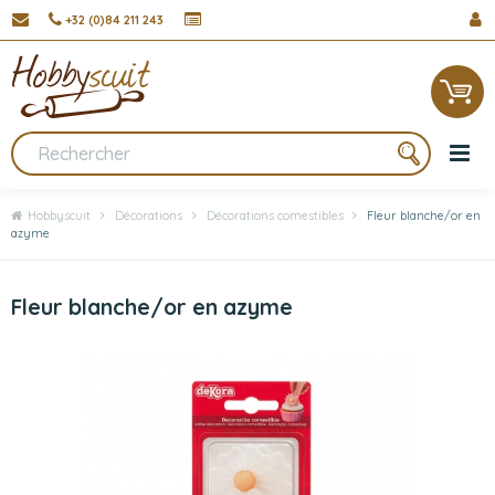
+32 (0)84 211 243
Hobbyscuit
Décorations
Décorations comestibles
Fleur blanche/or en
azyme
Fleur blanche/or en azyme