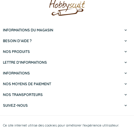
INFORMATIONS DU MAGASIN
BESOIN D'AIDE ?
NOS PRODUITS
LETTRE D'INFORMATIONS
INFORMATIONS
NOS MOYENS DE PAIEMENT
NOS TRANSPORTEURS
SUIVEZ-NOUS
Hobbyscuit | N° d'entreprise : 0429.356.147
Ce site internet utilise des cookies pour améliorer l'expérience utilisateur.
Mentions légales & Contact
|
Conditions générales