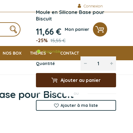
Connexion
Moule en Silicone Base pour
Biscuit
11,66 €
Mon panier
-25%
15,55 €
Disponible
NOS BOX
THÈMES
CONTACT
Quantité
Ajouter au panier
ase pour Biscuit
ou
Ajouter à ma liste