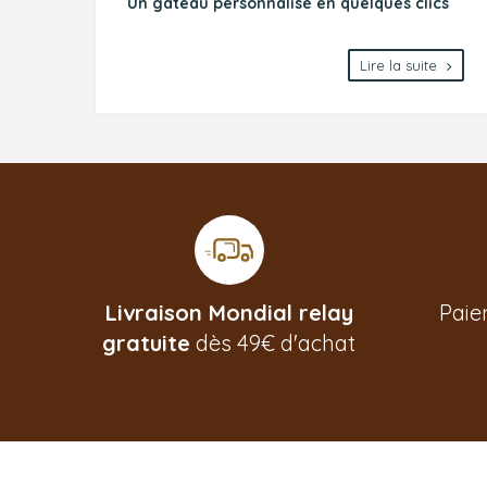
Un gâteau personnalisé en quelques clics
Lire la suite
Livraison Mondial relay
Pai
gratuite
dès 49€ d'achat