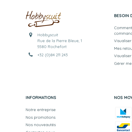
BESOIN D
Comment 
command
Hobbyscuit
Rue de la Pierre Bleue, 1
Visualis
5580 Rochefort
Mes reto
+32 (0)84 211 243
Visualise
Gérer mes
INFORMATIONS
NOS MOY
Notre entreprise
Nos promotions
Nos nouveautés