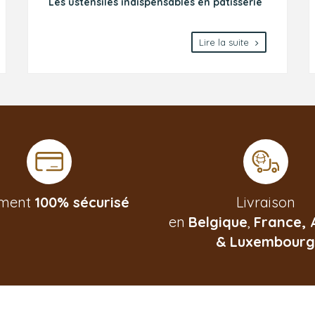
Les ustensiles indispensables en pâtisserie
Lire la suite
ement
100% sécurisé
Livraison
en
Belgique
,
France,
&
Luxembour