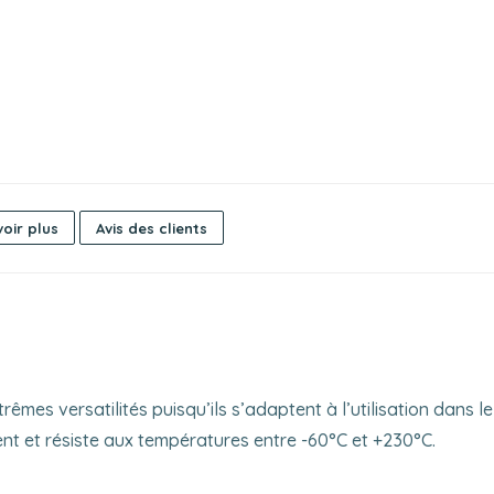
oir plus
Avis des clients
êmes versatilités puisqu’ils s’adaptent à l’utilisation dans le
ment et résiste aux températures entre -60°C et +230°C.