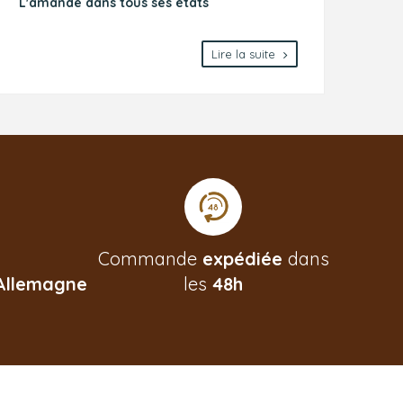
L'amande dans tous ses états
Lire la suite
Commande
expédiée
dans
Allemagne
les
48h
g