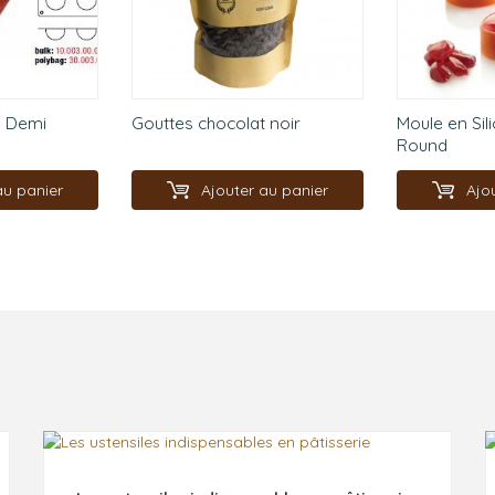
e Demi
Gouttes chocolat noir
Moule en Sil
Round
au panier
Ajouter au panier
Ajo