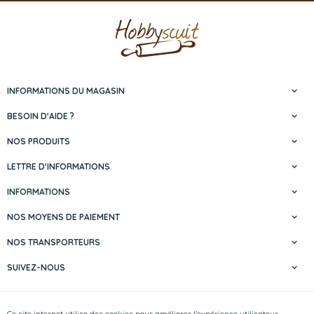
INFORMATIONS DU MAGASIN
BESOIN D'AIDE ?
NOS PRODUITS
LETTRE D'INFORMATIONS
INFORMATIONS
NOS MOYENS DE PAIEMENT
NOS TRANSPORTEURS
SUIVEZ-NOUS
Hobbyscuit | N° d'entreprise : 0429.356.147
Ce site internet utilise des cookies pour améliorer l'expérience utilisateur.